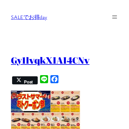
内
容
SALEでお得day
を
ス
キ
ッ
プ
Gy1lvqkXIAI4CNv
Line
Facebook
Post