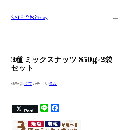
内
容
SALEでお得day
を
ス
キ
ッ
プ
3種 ミックスナッツ 850g×2袋
セット
執筆者:
タブ
カテゴリ:
食品
Line
Facebook
Post